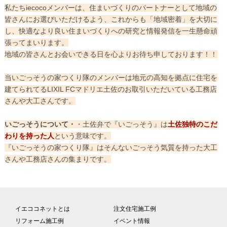
私たちiecocoメンバーは、住まいづくりのパートナーとして地域の
皆さんにお選びいただけるよう、これからも「地域密着」を大切に
し、快適なより良い住まいづくりへの研究と情報発信を一生懸命頑
張ってまいります。
地域の皆さんとお会いできる日を心よりお待ち申しております！！
当いごっそうの家つくり隊のメンバーは地元の高知を拠点に住宅を
建てられてるLIXIL FCマドリエ土佐のお取引いただいている工務店
さんや大工さんです。
いごっそうについて・
・土佐弁で『いごっそう』は
土佐独特のこだ
わりを持った人
という意味です。
『いごっそうの家つくり隊』はそんないごっそう気質を持った大工
さんや工務店さんの集まりです。
イエココネットとは
注文住宅施工例
リフォーム施工例
イベント情報