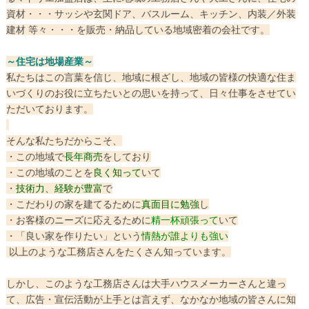
資材・・・サッシや玄関ドア、バスルーム、キッチン、内装／外装
建材 等々・・・を販売・納品している地域密着の会社です。
～住宅は地場産業～
私たちはこの言葉を信じ、地域に根ざし、地域の皆様の快適な住ま
いづくりのお役に立ちたいとの思いを持って、日々仕事をさせてい
ただいております。
そんな私たちだからこそ、
・この地域で
長年商売
をしており
・この地域のことを
良く知って
いて
・
技術力、経験が豊富
で
・こだわりの家を建てるために
真面目に勉強
し
・お客様のニーズに応えるために
精一杯頑張って
いて
・「良い家を作りたい」という
情熱が誰よりも強い
以上のような工務店さんをたくさん知っています。
しかし、このような工務店さんは大手ハウスメーカーさんと違っ
て、広告・宣伝活動が上手とは言えず、なかなか地域の皆さんに知