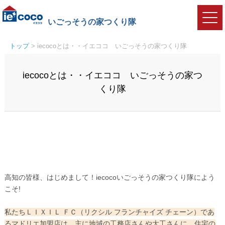
いごっそうの家つくり隊
トップ
>
iecocoとは・・イエココ いごっそうの家つくり隊
iecocoとは・・イエココ いごっそうの家つ
くり隊
高知の皆様、はじめまして！iecocoいごっそうの家つくり隊によう
こそ!
私たちＬＩＸＩＬ ＦＣ（リクシル フランチャイズ チェーン）であ
るマドリエ加盟店は、主に地域の工務店さんや大工さんに、住宅の