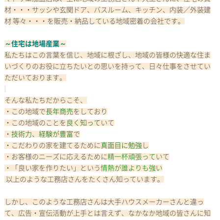
材・・・サッシや玄関ドア、バスルーム、キッチン、内装／外装建
材 等々・・・を販売・納品している地域密着の会社です。
～住宅は地場産業～
私たちはこの言葉を信じ、地域に根ざし、地域の皆様の快適な住ま
いづくりのお役に立ちたいとの思いを持って、日々仕事をさせてい
ただいております。
そんな私たちだからこそ、
・この地域で
長年商売
をしており
・この地域のことを
良く知って
いて
・
技術力、経験が豊富
で
・こだわりの家を建てるために
真面目に勉強
し
・お客様のニーズに応えるために
精一杯頑張って
いて
・「良い家を作りたい」という
情熱が誰よりも強い
以上のような工務店さんをたくさん知っています。
しかし、このような工務店さんは大手ハウスメーカーさんと違っ
て、広告・宣伝活動が上手とは言えず、なかなか地域の皆さんに知