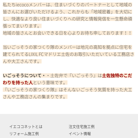
私たちiecocoメンバーは、住まいづくりのパートナーとして地域の
皆さんにお選びいただけるよう、これからも「地域密着」を大切に
し、快適なより良い住まいづくりへの研究と情報発信を一生懸命頑
張ってまいります。
地域の皆さんとお会いできる日を心よりお待ち申しております！！
当いごっそうの家つくり隊のメンバーは地元の高知を拠点に住宅を
建てられてるLIXIL FCマドリエ土佐のお取引いただいている工務店さ
んや大工さんです。
いごっそうについて・
・土佐弁で『いごっそう』は
土佐独特のこだ
わりを持った人
という意味です。
『いごっそうの家つくり隊』はそんないごっそう気質を持った大工
さんや工務店さんの集まりです。
イエココネットとは
注文住宅施工例
リフォーム施工例
イベント情報