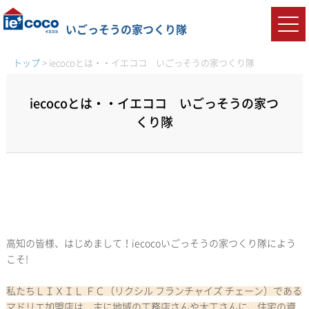
いごっそうの家つくり隊
トップ
>
iecocoとは・・イエココ いごっそうの家つくり隊
iecocoとは・・イエココ いごっそうの家つ
くり隊
高知の皆様、はじめまして！iecocoいごっそうの家つくり隊によう
こそ!
私たちＬＩＸＩＬ ＦＣ（リクシル フランチャイズ チェーン）である
マドリエ加盟店は、主に地域の工務店さんや大工さんに、住宅の資